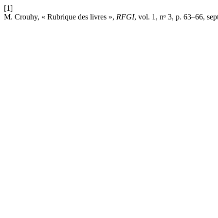
[1]
M. Crouhy, « Rubrique des livres »,
RFGI
, vol. 1, nᵒ 3, p. 63–66, sep