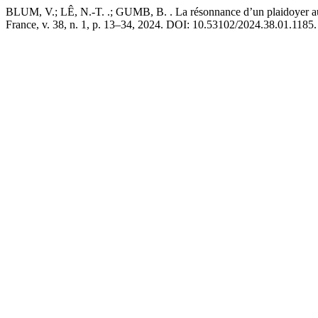
BLUM, V.; LÊ, N.-T. .; GUMB, B. . La résonnance d’un plaidoyer au c
France, v. 38, n. 1, p. 13–34, 2024. DOI: 10.53102/2024.38.01.1185. D