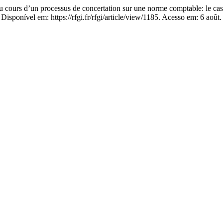
ours d’un processus de concertation sur une norme comptable: le cas d
isponível em: https://rfgi.fr/rfgi/article/view/1185. Acesso em: 6 août.