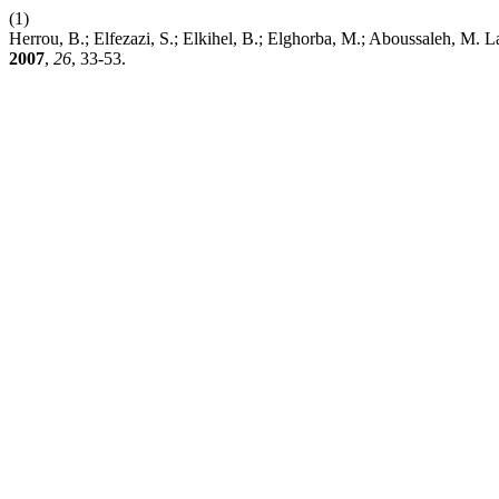
(1)
Herrou, B.; Elfezazi, S.; Elkihel, B.; Elghorba, M.; Aboussaleh, M
2007
,
26
, 33-53.