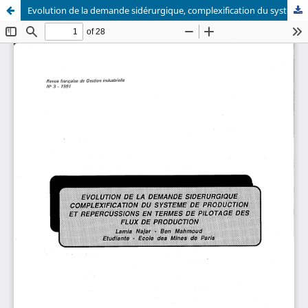
Evolution de la demande sidérurgique, complexification du système de production et répercussions en termes de pilotage des flux de production.