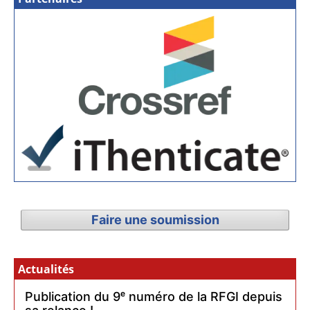
Faire une soumission
Actualités
Publication du 9ᵉ numéro de la RFGI depuis