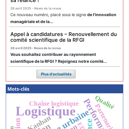
sa relance !
28 avril 2025 - News de la revue
Ce nouveau numéro, placé sous le signe
de l'innovation
managériale et de la...
Appel à candidatures – Renouvellement du
comité scientifique de la RFGI
28 avril 2025 - News de la revue
Vous souhaitez contribuer au rayonnement
scientifique de la RFGI ? Rejoignez notre comité...
Plus d'actualités
Mots-clés
Qualité
Performance
Chaîne logistique
Partenariat
Logistique
Kanban
EDI