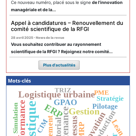
Ce nouveau numéro, placé sous le signe
de l'innovation
managériale et de la...
Appel à candidatures – Renouvellement du
comité scientifique de la RFGI
28 avril 2025 - News de la revue
Vous souhaitez contribuer au rayonnement
scientifique de la RFGI ? Rejoignez notre comité...
Plus d'actualités
Mots-clés
TRIZ
PME
Logistique urbaine
Stratégie
GPAO
Performance
Logistique
ERP
Pilotage
Simulation
Gestion
Maintenance
Production
Innovation
Processus
Editorial
CIM
Lean
MRP