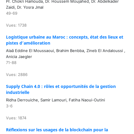
Pr. Chokri Hamouda, Dr. Houssem Moujahed, Dr. Abdelkader
Zaidi, Dr. Yosra Jmal
49-69
Vues: 1738
Logistique urbaine au Maroc : concepts, état des lieux et
pistes d’amélioration
Alaâ Eddine El Moussaoui, Brahim Benbba, Zineb El Andaloussi ,
Anicia Jaegler
71-88
Vues: 2886
Supply Chain 4.0 : rôles et opportunités de la gestion
industrielle
Ridha Derrouiche, Samir Lamouri, Fatiha Naoui-Outini
3-6
Vues: 1874
Réflexions sur les usages de la blockchain pour la