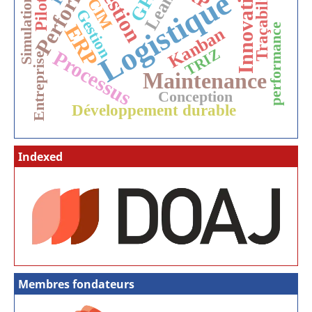
Performance
Gestion
Pilotage
Innovation
Traçabilité
Logistique
Lean
Simulation
CIM
Gestion
ERP
performance
Kanban
TRIZ
Processus
Entreprise
Maintenance
Conception
Développement durable
Indexed
Membres fondateurs