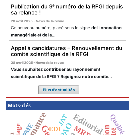
Publication du 9ᵉ numéro de la RFGI depuis
sa relance !
28 avril 2025 - News de la revue
Ce nouveau numéro, placé sous le signe
de l'innovation
managériale et de la...
Appel à candidatures – Renouvellement du
comité scientifique de la RFGI
28 avril 2025 - News de la revue
Vous souhaitez contribuer au rayonnement
scientifique de la RFGI ? Rejoignez notre comité...
Plus d'actualités
Mots-clés
Editorial
JAT
Qualité
GPAO
PME
MRP
EDI