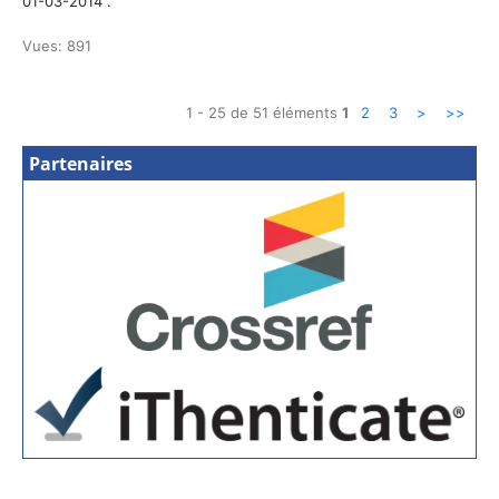
01-03-2014 .
Vues: 891
1 - 25 de 51 éléments
1
2
3
>
>>
Partenaires