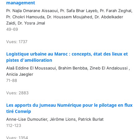
management
Pr. Najla Omarane Aissaoui, Pr. Safa Bhar Layeb, Pr. Farah Zeghal,
Pr. Chokri Hamouda, Dr. Houssem Moujahed, Dr. Abdelkader
Zaidi, Dr. Yosra Jmal
49-69
Vues: 1737
Logistique urbaine au Maroc : concepts, état des lieux et
pistes d’amélioration
Alaâ Eddine El Moussaoui, Brahim Benbba, Zineb El Andaloussi ,
Anicia Jaegler
71-88
Vues: 2883
Les apports du Jumeau Numérique pour le pilotage en flux
tiré Conwip
Anne-Lise Dumoutier, Jérôme Lions, Patrick Burlat
112-123
Vues: 1354