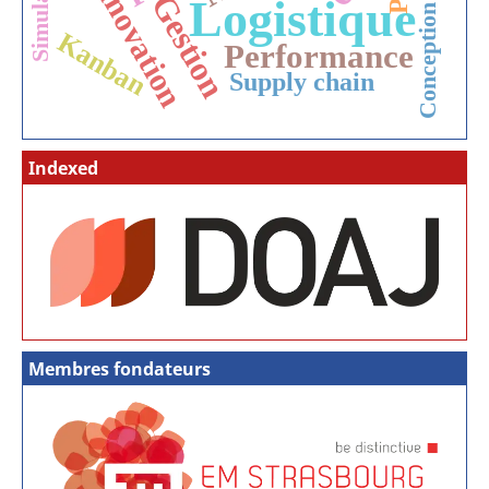
Simulation
Innovation
Gestion
Logistique
Conception
Kanban
Performance
Supply chain
Indexed
Membres fondateurs