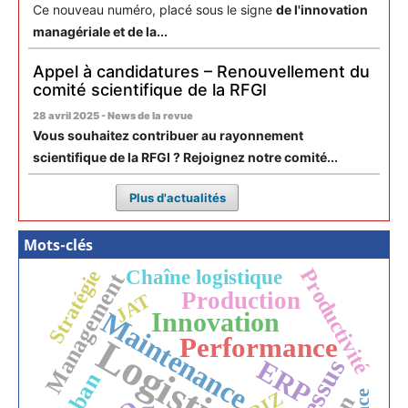
Ce nouveau numéro, placé sous le signe
de l'innovation
managériale et de la...
Appel à candidatures – Renouvellement du
comité scientifique de la RFGI
28 avril 2025 - News de la revue
Vous souhaitez contribuer au rayonnement
scientifique de la RFGI ? Rejoignez notre comité...
Plus d'actualités
Mots-clés
Productivité
Stratégie
Chaîne logistique
Management
Production
JAT
Maintenance
Innovation
Performance
Logistique
ERP